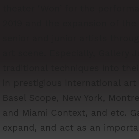
theater ‘Won’ for the perfor
2019 and the expansion of the
senior and junior artists thr
art scene. Especially, Gallery
traditional techniques into the
in prestigious international art
Basel Scope, New York, Montre
and Miami Context, and etc. Ga
expand, and act as an importan