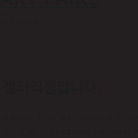
페어
Art Faird
ABOUT
안녕하세요.
갤러리정입니다.
Gallery Jung was opened in G
‘Jung Won (meaning Garden)’, w