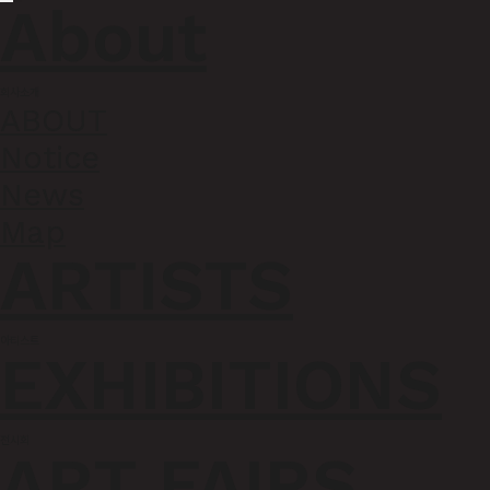
About
1988
회사소개
ABOUT
Notice
News
GALLERY JUNG
Map
ARTISTS
home
아티스트
EXHIBITIONS
ABOUT
ABOUT
ARTISTS
EXHIBITIONS
ART FAIRS
ABOUT
ABOUT
Notice
전시회
ART FAIRS
News
Map