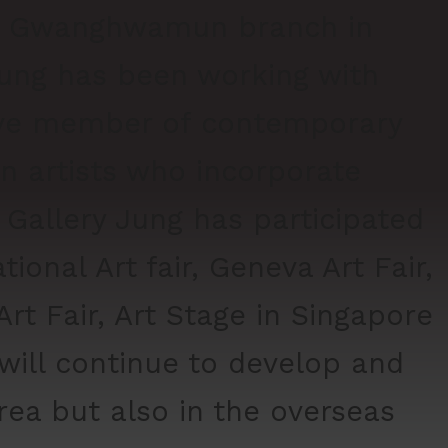
the Gwanghwamun branch in
Jung has been working with
ctive member of contemporary
an artists who incorporate
. Gallery Jung has participated
tional Art fair, Geneva Art Fair,
t Fair, Art Stage in Singapore
 will continue to develop and
rea but also in the overseas