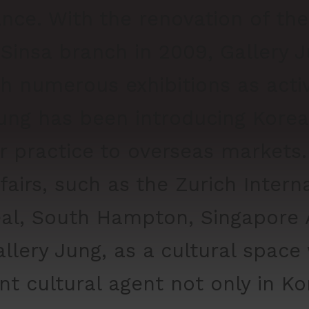
mance. With the renovation of 
 Sinsa branch in 2009, Gallery 
ough numerous exhibitions as a
 Jung has been introducing Kore
ir practice to overseas markets
 fairs, such as the Zurich Interna
al, South Hampton, Singapore Ar
llery Jung, as a cultural space
t cultural agent not only in Ko