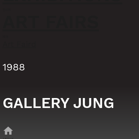
전시회
ART FAIRS
페어
Art Faird
1988
GALLERY JUNG
home
ABOUT