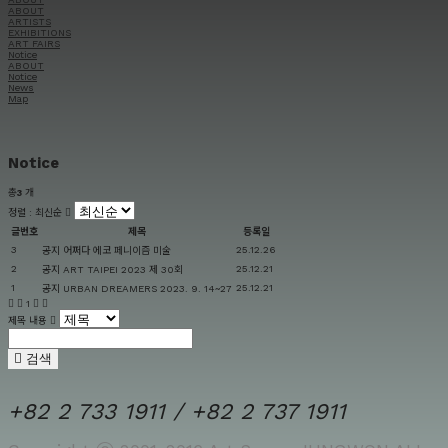
ABOUT
ARTISTS
EXHIBITIONS
ART FAIRS
Notice
ABOUT
Notice
News
Map
Notice
총
3
개
정렬 :
최신순
글번호
제목
등록일
3
25.12.26
공지
어쩌다 에코 페니이즘 미술
2
25.12.21
공지
ART TAIPEI 2023 제 30회
1
25.12.21
공지
URBAN DREAMERS 2023. 9. 14~27
1
제목 내용
검색
+82 2 733 1911 / +82 2 737 1911